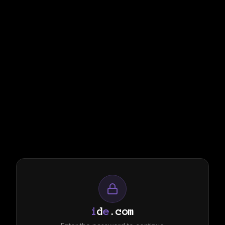
i
d
e
.com