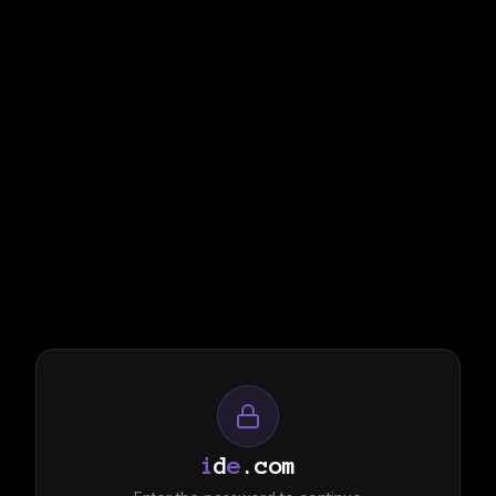
i
d
e
.com