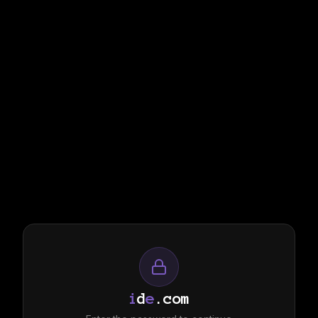
i
d
e
.com